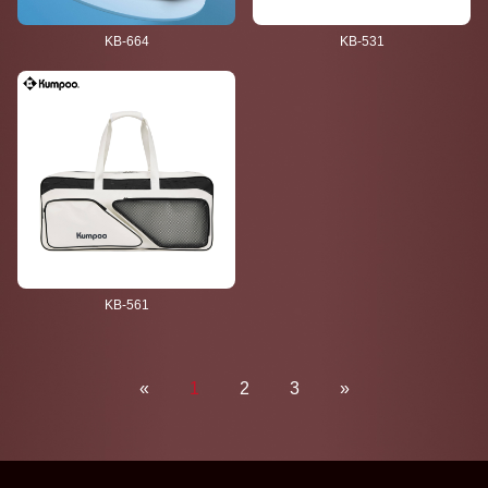
KB-664
KB-531
KB-561
«
1
2
3
»